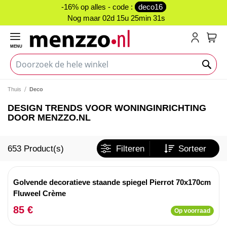
-16% op alles - code :
deco16
Nog maar
02d 15u 25min 31s
MENU
My C
Thuis
Deco
DESIGN TRENDS VOOR WONINGINRICHTING
DOOR MENZZO.NL
653
Product(s)
Filteren
Sorteer
Golvende decoratieve staande spiegel Pierrot 70x170cm
Fluweel Crème
85 €
Op voorraad