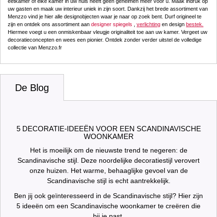
eetkamer of elke kamer in uw huis heeft geen geheimen meer voor u. Maak indruk op
uw gasten en maak uw interieur uniek in zijn soort. Dankzij het brede assortiment van
Menzzo vind je hier alle designobjecten waar je naar op zoek bent. Durf origineel te
zijn en ontdek ons assortiment aan
designer spiegels
,
verlichting
en design
bestek.
Hiermee voegt u een onmiskenbaar vleugje originaliteit toe aan uw kamer. Vergeet uw
decoratieconcepten en wees een pionier. Ontdek zonder verder uitstel de volledige
collectie van Menzzo.fr
De Blog
5 DECORATIE-IDEEËN VOOR EEN SCANDINAVISCHE
WOONKAMER
Het is moeilijk om de nieuwste trend te negeren: de
Scandinavische stijl. Deze noordelijke decoratiestijl verovert
onze huizen. Het warme, behaaglijke gevoel van de
Scandinavische stijl is echt aantrekkelijk.
Ben jij ook geïnteresseerd in de Scandinavische stijl? Hier zijn
5 ideeën om een Scandinavische woonkamer te creëren die
bij je past.