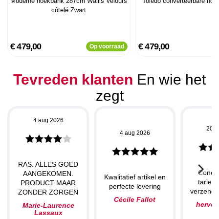
Moderne hoekbank 287cm Wallis Velours
Toledo converteerbare hoe
côtelé Zwart
€ 479,00
€ 479,00
Op voorraad
Tevreden klanten
En wie het
zegt
4 aug 2026
20 j
4 aug 2026
RAS. ALLES GOED
Concu
AANGEKOMEN.
Kwalitatief artikel en
tarieve
PRODUCT MAAR
perfecte levering
verzendin
ZONDER ZORGEN
Cécile Fallot
herve
Marie-Laurence
Lassaux