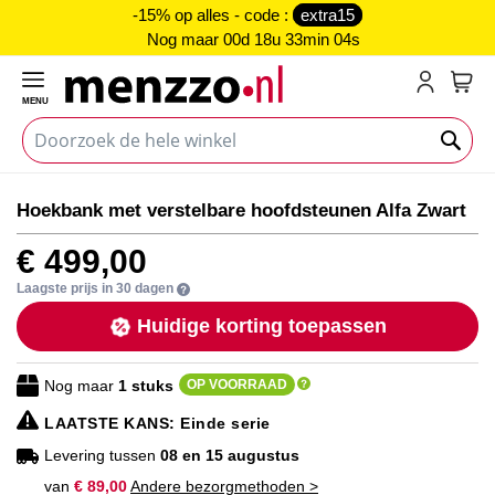
-15% op alles - code :
extra15
Nog maar
00d 18u 33min 03s
MENU
My C
Ga
Ga
Hoekbank met verstelbare hoofdsteunen Alfa Zwart
naar
naar
het
het
€ 499,00
einde
begin
van
van
Laagste prijs in 30 dagen
de
de
Huidige korting toepassen
afbeeldingen-
afbeeldingen-
gallerij
gallerij
Nog maar
1
stuks
OP VOORRAAD
LAATSTE KANS
: Einde serie
Levering tussen
08 en 15 augustus
van
€ 89,00
Andere bezorgmethoden >