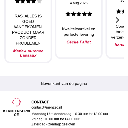
20 j
4 aug 2026
RAS. ALLES IS
GOED
Concu
AANGEKOMEN.
Kwaliteitsartikel en
tarieve
PRODUCT MAAR
perfecte levering
verzendin
ZONDER
Cécile Fallot
PROBLEMEN
herve
Marie-Laurence
Lassaux
Bovenkant van de pagina
CONTACT
contact@menzzo.nl
KLANTENSERVI
Maandag t / m donderdag: 10.30 uur tot 18.00 uur
CE
Vrijdag: 10.00 uur tot 14.00 uur
Zaterdag - zondag: gesloten