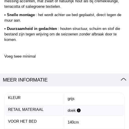
messing accenten, mat zwart of natuurlijk hout als bij crèmekleurige,
terracotta of saliegroene textielen.
• Snelle montage
: het wordt achter uw bed geplaatst, direct tegen de
muur aan.
• Duurzaamheid in gedachten
: houten structuur, schuim en stof die
bestand zijn tegen wrijving om de seizoenen zonder afbraak door te
komen.
Voeg twee minimal
MEER INFORMATIE
KLEUR
grijs
RETAIL MATERIAAL
doek
VOOR HET BED
140cm