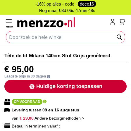
-16% op alles - code :
deco16
Nog maar
03d 06u 47min 47s
MENU
My C
Ga
Ga
Tête de lit Milana 140cm Stof Grijs gemêleerd
naar
naar
het
het
€ 95,00
einde
begin
van
van
Laagste prijs in 30 dagen
de
de
Huidige korting toepassen
afbeeldingen-
afbeeldingen-
gallerij
gallerij
OP VOORRAAD
Levering tussen
09 en 16 augustus
van
€ 29,00
Andere bezorgmethoden >
Betaal in termijnen vanaf :