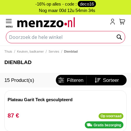
-16% op alles - code :
deco16
Nog maar
00d 12u 54min 34s
MENU
My C
Thuis
Keuken, badkamer
Servies
Dienblad
DIENBLAD
15
Product(s)
Filteren
Sorteer
Plateau Garit Teck gesculpteerd
87 €
Op voorraad
Gratis bezorging