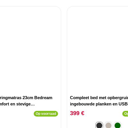
ringmatras 23cm Bedream
Compleet bed met opbergrui
fort en stevige
ingebouwde planken en USB
uning 140x190cm
Lukas 180x200cm Grijze Stof
399 €
Op voorraad
Op