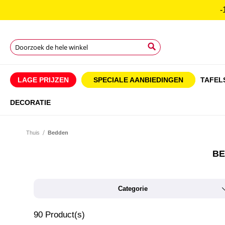
-
Search
Search
Search
LAGE PRIJZEN
SPECIALE AANBIEDINGEN
TAFEL
DECORATIE
Thuis
Bedden
BE
Categorie
90
Product(s)