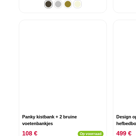
Panky kistbank + 2 bruine
Design o
voetenbankjes
hefbedb
Taupe
108 €
499 €
Op voorraad