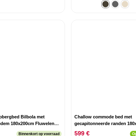
pbergbed Bilbola met
Challow commode bed met
odem 180x200cm Fluwelen
gecapitonneerde randen 18
Beige stof
599 €
Binnenkort op voorraad
Op