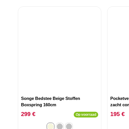
Songe Bedstee Beige Stoffen
Pocketve
Boxspring 160cm
zacht com
onderste
299 €
195 €
Op voorraad