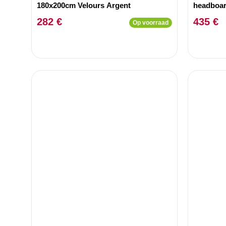
180x200cm Velours Argent
headboar
Fabric
282 €
435 €
Op voorraad