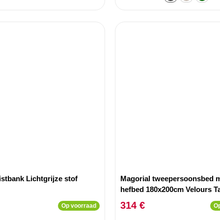
stbank Lichtgrijze stof
Magorial tweepersoonsbed 
hefbed 180x200cm Velours T
314 €
Op voorraad
Op