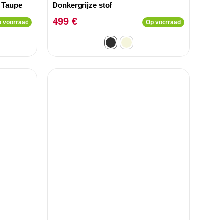
 Taupe
Donkergrijze stof
499 €
 voorraad
Op voorraad