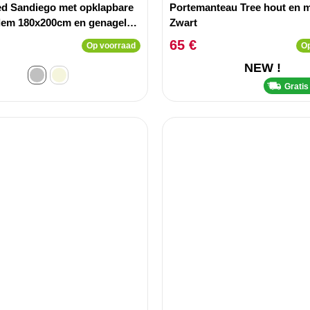
d Sandiego met opklapbare
Portemanteau Tree hout en m
dem 180x200cm en genageld
Zwart
 Lichtgrijs fluweel
65 €
Op voorraad
Op
NEW !
Gratis