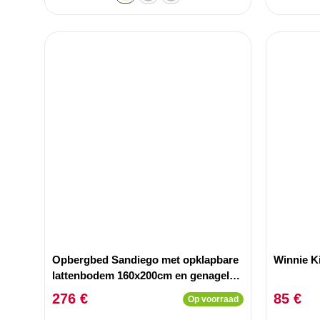
Opbergbed Sandiego met opklapbare
Winnie Ki
lattenbodem 160x200cm en genagelde
hoofdbord Fluweel Taupe
276 €
85 €
Op voorraad