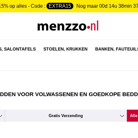
15% op alles - Code :
EXTRA15
Nog maar
00d 14u 38min 3
S,
SALONTAFELS
STOELEN,
KRUKKEN
BANKEN,
FAUTEUIL
DDEN VOOR VOLWASSENEN EN GOEDKOPE BED
Gratis Verzending
Alle