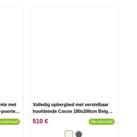
mte met
Volledig opbergbed met verstelbaar
-poorten
hoofdeinde Cocon 180x200cm Beige
Stof
510 €
 voorraad
Op voorraad