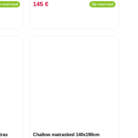
roene
ondersteuning 90x190cm
145 €
 voorraad
Op voorraad
tras
Challow matrasbed 140x190cm