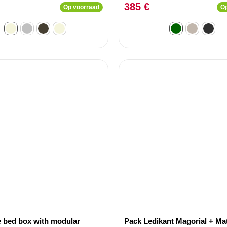
poorten Lukas 180x200cm G
385 €
Op voorraad
Op
Stof
 bed box with modular
Pack Ledikant Magorial + Ma