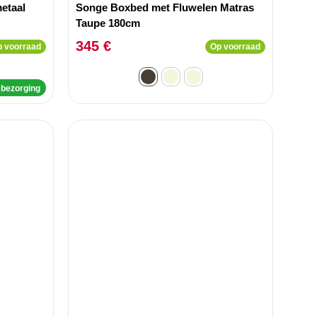
etaal
Songe Boxbed met Fluwelen Matras
Taupe 180cm
345 €
 voorraad
Op voorraad
 bezorging