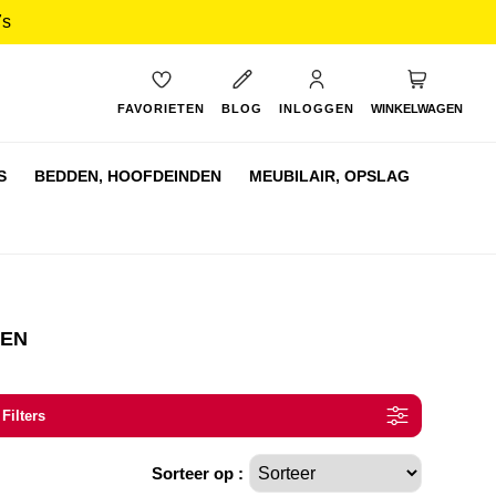
7s
My Cart
FAVORIETEN
BLOG
INLOGGEN
WINKELWAGEN
S
BEDDEN,
HOOFDEINDEN
MEUBILAIR,
OPSLAG
DEN
 Filters
Sorteer op :