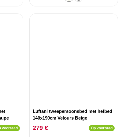
met
Luftani tweepersoonsbed met hefbed
aupe
140x190cm Velours Beige
279 €
 voorraad
Op voorraad