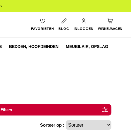
s
My Cart
FAVORIETEN
BLOG
INLOGGEN
WINKELWAGEN
S
BEDDEN,
HOOFDEINDEN
MEUBILAIR,
OPSLAG
 Filters
Sorteer op :