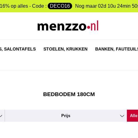
-16% op alles - Code :
DECO16
Nog maar
02d 10u 24min 49
S,
SALONTAFELS
STOELEN,
KRUKKEN
BANKEN,
FAUTEUIL
BEDBODEM 180CM
Prijs
Alle