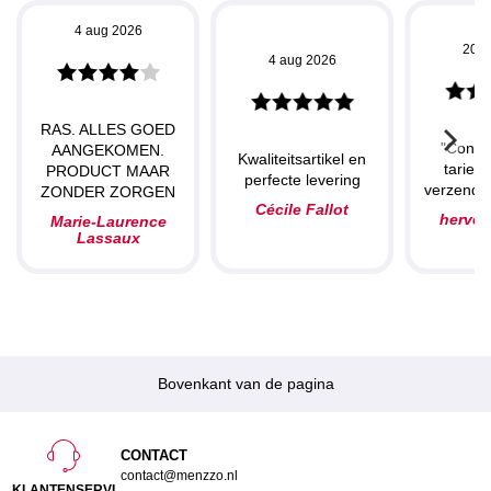
4 aug 2026
20 j
4 aug 2026
RAS. ALLES GOED
"Concu
AANGEKOMEN.
Kwaliteitsartikel en
tarieve
PRODUCT MAAR
perfecte levering
verzendin
ZONDER ZORGEN
Cécile Fallot
herve
Marie-Laurence
Lassaux
Bovenkant van de pagina
CONTACT
contact@menzzo.nl
KLANTENSERVI