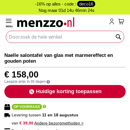
-16% op alles - code :
deco16
Nog maar
01d 14u 46min 24s
MENU
My C
Ga
Ga
Naelle salontafel van glas met marmereffect en
naar
naar
gouden poten
het
het
einde
begin
€ 158,00
van
van
de
de
Laagste prijs in 30 dagen
afbeeldingen-
afbeeldingen-
Huidige korting toepassen
gallerij
gallerij
OP VOORRAAD
Levering tussen
11 en 18 augustus
van
€ 39,00
Andere bezorgmethoden >