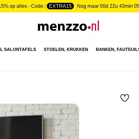
15% op alles - Code :
EXTRA15
Nog maar
00d 22u 43min 0
S,
SALONTAFELS
STOELEN,
KRUKKEN
BANKEN,
FAUTEUIL