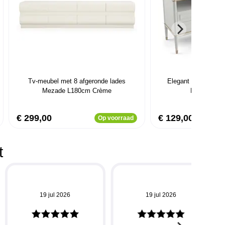
Tv-meubel met 8 afgeronde lades
Elegant tv-meubel 
Mezade L180cm Crème
Lichtbeige 
€ 299,00
€ 129,00
Op voorraad
t
19 jul 2026
19 jul 2026