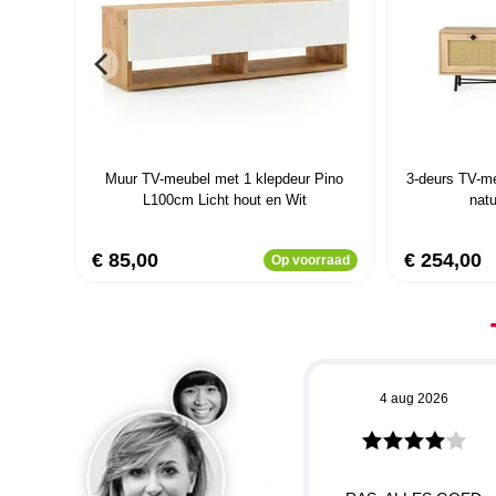
Muur TV-meubel met 1 klepdeur Pino
3-deurs TV-me
L100cm Licht hout en Wit
natu
€ 85,00
€ 254,00
Op voorraad
4 aug 2026