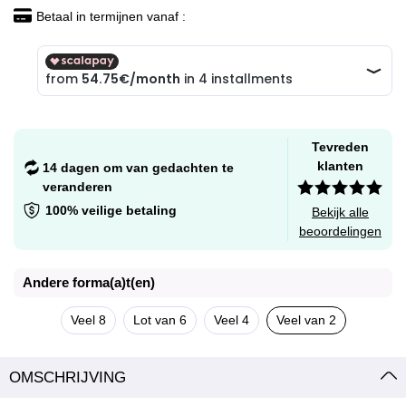
Betaal in termijnen vanaf :
Tevreden
klanten
14 dagen om van gedachten te
veranderen
100% veilige betaling
Bekijk alle
beoordelingen
Andere forma(a)t(en)
Veel 8
Lot van 6
Veel 4
Veel van 2
OMSCHRIJVING