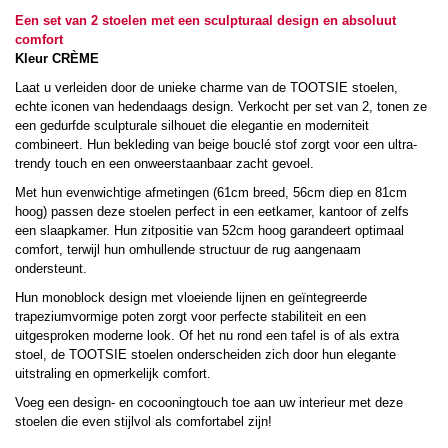
Een set van 2 stoelen met een sculpturaal design en absoluut
comfort
Kleur CRÈME
Laat u verleiden door de unieke charme van de TOOTSIE stoelen,
echte iconen van hedendaags design. Verkocht per set van 2, tonen ze
een gedurfde sculpturale silhouet die elegantie en moderniteit
combineert. Hun bekleding van beige bouclé stof zorgt voor een ultra-
trendy touch en een onweerstaanbaar zacht gevoel.
Met hun evenwichtige afmetingen (61cm breed, 56cm diep en 81cm
hoog) passen deze stoelen perfect in een eetkamer, kantoor of zelfs
een slaapkamer. Hun zitpositie van 52cm hoog garandeert optimaal
comfort, terwijl hun omhullende structuur de rug aangenaam
ondersteunt.
Hun monoblock design met vloeiende lijnen en geïntegreerde
trapeziumvormige poten zorgt voor perfecte stabiliteit en een
uitgesproken moderne look. Of het nu rond een tafel is of als extra
stoel, de TOOTSIE stoelen onderscheiden zich door hun elegante
uitstraling en opmerkelijk comfort.
Voeg een design- en cocooningtouch toe aan uw interieur met deze
stoelen die even stijlvol als comfortabel zijn!