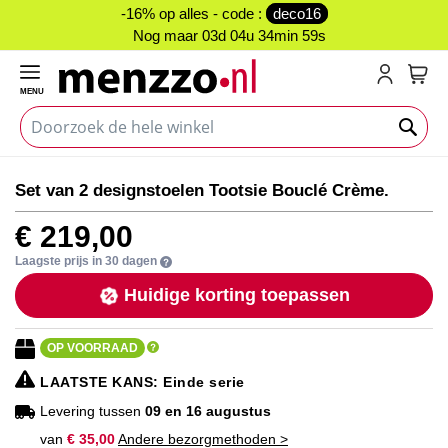
-16% op alles - code :
deco16
Nog maar
03d 04u 34min 59s
MENU
My C
Ga
Ga
Set van 2 designstoelen Tootsie Bouclé Crème.
naar
naar
het
het
€ 219,00
einde
begin
van
van
Laagste prijs in 30 dagen
de
de
Huidige korting toepassen
afbeeldingen-
afbeeldingen-
gallerij
gallerij
OP VOORRAAD
LAATSTE KANS
: Einde serie
Levering tussen
09 en 16 augustus
van
€ 35,00
Andere bezorgmethoden >