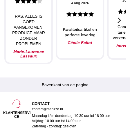
20 j
4 aug 2026
RAS. ALLES IS
GOED
Concu
AANGEKOMEN.
Kwaliteitsartikel en
tarieve
PRODUCT MAAR
perfecte levering
verzendin
ZONDER
Cécile Fallot
PROBLEMEN
herve
Marie-Laurence
Lassaux
Bovenkant van de pagina
CONTACT
contact@menzzo.nl
KLANTENSERVI
Maandag t / m donderdag: 10.30 uur tot 18.00 uur
CE
Vrijdag: 10.00 uur tot 14.00 uur
Zaterdag - zondag: gesloten