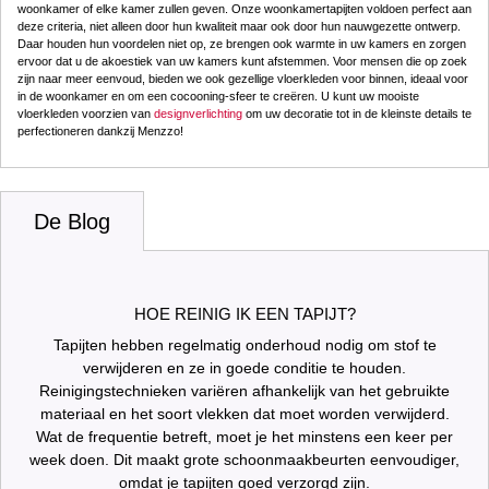
woonkamer of elke kamer zullen geven. Onze woonkamertapijten voldoen perfect aan
deze criteria, niet alleen door hun kwaliteit maar ook door hun nauwgezette ontwerp.
Daar houden hun voordelen niet op, ze brengen ook warmte in uw kamers en zorgen
ervoor dat u de akoestiek van uw kamers kunt afstemmen. Voor mensen die op zoek
zijn naar meer eenvoud, bieden we ook gezellige vloerkleden voor binnen, ideaal voor
in de woonkamer en om een cocooning-sfeer te creëren. U kunt uw mooiste
vloerkleden voorzien van
designverlichting
om uw decoratie tot in de kleinste details te
perfectioneren dankzij Menzzo!
De Blog
HOE REINIG IK EEN TAPIJT?
Tapijten hebben regelmatig onderhoud nodig om stof te
verwijderen en ze in goede conditie te houden.
Reinigingstechnieken variëren afhankelijk van het gebruikte
materiaal en het soort vlekken dat moet worden verwijderd.
Wat de frequentie betreft, moet je het minstens een keer per
week doen. Dit maakt grote schoonmaakbeurten eenvoudiger,
omdat je tapijten goed verzorgd zijn.