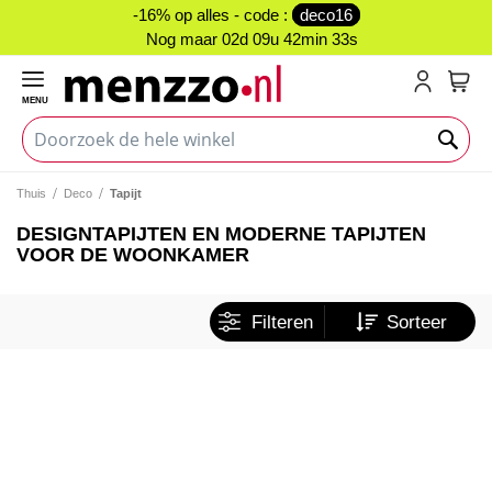
-16% op alles - code :
deco16
Nog maar
02d 09u 42min 33s
MENU
My C
Thuis
Deco
Tapijt
DESIGNTAPIJTEN EN MODERNE TAPIJTEN
VOOR DE WOONKAMER
Filteren
Sorteer