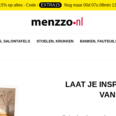
15% op alles - Code :
EXTRA15
Nog maar
00d 07u 08min 1
S,
SALONTAFELS
STOELEN,
KRUKKEN
BANKEN,
FAUTEUIL
LAAT JE INS
VAN