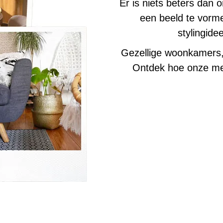
Er is niets beters dan 
een beeld te vorm
stylingid
Gezellige woonkamers,
Ontdek hoe onze meub