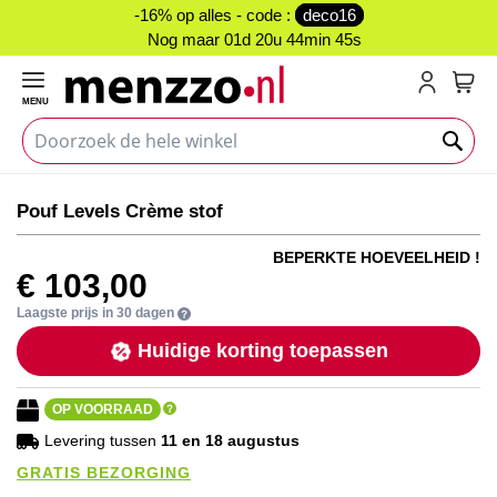
-16% op alles - code :
deco16
Nog maar
01d 20u 44min 45s
MENU
My C
Ga
Ga
Pouf Levels Crème stof
naar
naar
het
het
BEPERKTE HOEVEELHEID !
einde
begin
€ 103,00
van
van
de
de
Laagste prijs in 30 dagen
afbeeldingen-
afbeeldingen-
Huidige korting toepassen
gallerij
gallerij
OP VOORRAAD
Levering tussen
11 en 18 augustus
GRATIS BEZORGING