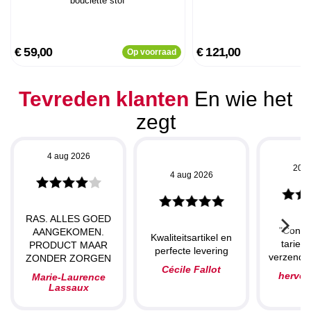
bouclette stof
€ 59,00
€ 121,00
Op voorraad
Tevreden klanten
En wie het
zegt
4 aug 2026
20 j
4 aug 2026
RAS. ALLES GOED
"Concu
AANGEKOMEN.
Kwaliteitsartikel en
tarieve
PRODUCT MAAR
perfecte levering
verzendin
ZONDER ZORGEN
Cécile Fallot
herve
Marie-Laurence
Lassaux