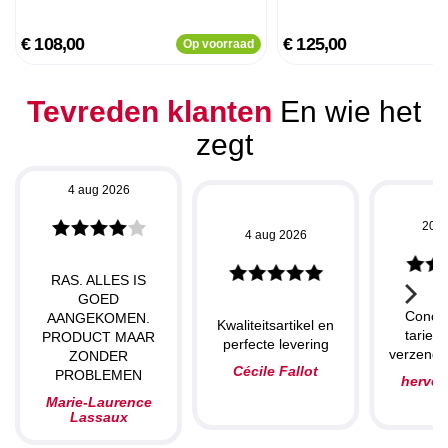
€ 108,00
€ 125,00
Op voorraad
Tevreden klanten
En wie het
zegt
4 aug 2026
20 j
4 aug 2026
RAS. ALLES IS
GOED
Concu
AANGEKOMEN.
Kwaliteitsartikel en
tarieve
PRODUCT MAAR
perfecte levering
verzendin
ZONDER
Cécile Fallot
PROBLEMEN
herve
Marie-Laurence
Lassaux