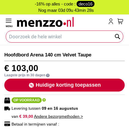
-16% op alles - code :
deco16
Nog maar
03d 09u 43min 27s
MENU
My C
Ga
Ga
Hoofdbord Arena 140 cm Velvet Taupe
naar
naar
het
het
€ 103,00
einde
begin
van
van
Laagste prijs in 30 dagen
de
de
Huidige korting toepassen
afbeeldingen-
afbeeldingen-
gallerij
gallerij
OP VOORRAAD
Levering tussen
09 en 16 augustus
van
€ 39,00
Andere bezorgmethoden >
Betaal in termijnen vanaf :