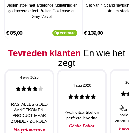
Design stoel met afgeronde rugleuning en
Set van 4 Scandinavische 
gedrapeerd effect Pralion Gold base en
stoffen stoelen
Grey Velvet
€ 85,00
€ 139,00
Op voorraad
Tevreden klanten
En wie het
zegt
4 aug 2026
20 j
4 aug 2026
RAS. ALLES GOED
"Concu
AANGEKOMEN.
Kwaliteitsartikel en
tarieve
PRODUCT MAAR
perfecte levering
verzendin
ZONDER ZORGEN
Cécile Fallot
herve
Marie-Laurence