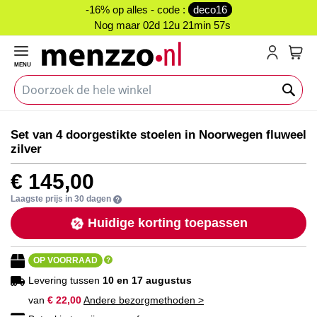
-16% op alles - code :
deco16
Nog maar
02d 12u 21min 57s
MENU
My C
Ga
Ga
Set van 4 doorgestikte stoelen in Noorwegen fluweel
naar
naar
zilver
het
het
einde
begin
€ 145,00
van
van
de
de
Laagste prijs in 30 dagen
afbeeldingen-
afbeeldingen-
Huidige korting toepassen
gallerij
gallerij
OP VOORRAAD
Levering tussen
10 en 17 augustus
van
€ 22,00
Andere bezorgmethoden >