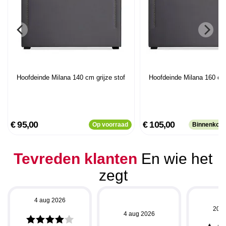
Hoofdeinde Milana 140 cm grijze stof
Hoofdeinde Milana 160 cm 
€ 95,00
€ 105,00
Op voorraad
Binnenkort
Tevreden klanten
En wie het
zegt
4 aug 2026
20 j
4 aug 2026