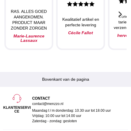
RAS. ALLES GOED
Concu
AANGEKOMEN.
Kwalitatief artikel en
tarieve
PRODUCT MAAR
perfecte levering
verzendin
ZONDER ZORGEN
Cécile Fallot
herve
Marie-Laurence
Lassaux
Bovenkant van de pagina
CONTACT
contact@menzzo.nl
KLANTENSERVI
Maandag t / m donderdag: 10.30 uur tot 18.00 uur
CE
Vrijdag: 10.00 uur tot 14.00 uur
Zaterdag - zondag: gesloten