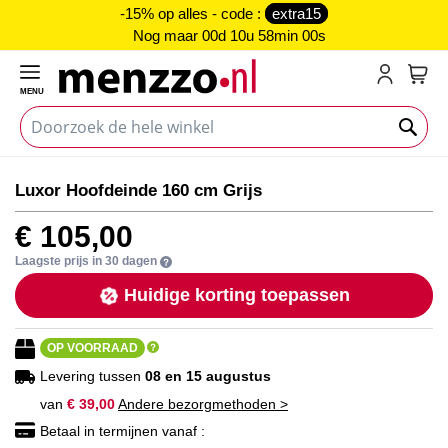
-15% op alles - code :
extra15
Nog maar
00d 10u 58min 00s
MENU
My C
Ga
Ga
Luxor Hoofdeinde 160 cm Grijs
naar
naar
het
het
€ 105,00
einde
begin
van
van
Laagste prijs in 30 dagen
de
de
Huidige korting toepassen
afbeeldingen-
afbeeldingen-
gallerij
gallerij
OP VOORRAAD
Levering tussen
08 en 15 augustus
van
€ 39,00
Andere bezorgmethoden >
Betaal in termijnen vanaf :