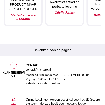
AANGEKOMEN.
Kwalitatief artikel en
tarieve
PRODUCT MAAR
perfecte levering
verzendin
ZONDER ZORGEN
Cécile Fallot
herve
Marie-Laurence
Lassaux
Bovenkant van de pagina
CONTACT
contact@menzzo.nl
KLANTENSERVI
Maandag t / m donderdag: 10.30 uur tot 18.00 uur
CE
Vrijdag: 10.00 uur tot 14.00 uur
Zaterdag - zondag: gesloten
Online betalingen worden beveiligd door het 3D Secure-
systeem. Menzzo heeft geen toegang tot uw