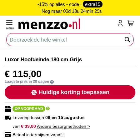
-15% op alles - code :
extra15
Nog maar
00d 18u 24min 29s
MENU
My C
Ga
Ga
Luxor Hoofdeinde 180 cm Grijs
naar
naar
het
het
€ 115,00
einde
begin
van
van
Laagste prijs in 30 dagen
de
de
Huidige korting toepassen
afbeeldingen-
afbeeldingen-
gallerij
gallerij
OP VOORRAAD
Levering tussen
08 en 15 augustus
van
€ 39,00
Andere bezorgmethoden >
Betaal in termijnen vanaf :