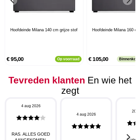
Hoofdeinde Milana 140 cm grijze stof
Hoofdeinde Milana 160 cm 
€ 95,00
€ 105,00
Op voorraad
Binnenkort
Tevreden klanten
En wie het
zegt
4 aug 2026
20 j
4 aug 2026
RAS. ALLES GOED
Concu