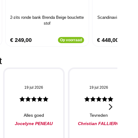
2-zits ronde bank Brenda Beige bouclette
Scandinavische 2-zits
stof
stof
€ 249,00
€ 448,00
Op voorraad
t
19 jul 2026
19 jul 2026
Alles goed
Tevreden
Jocelyne PENEAU
Christian FALLIERO