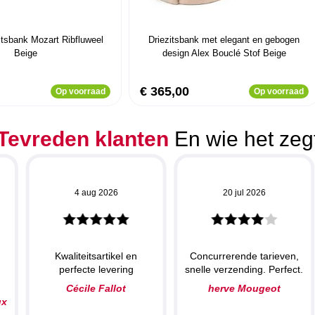
itsbank Mozart Ribfluweel
Driezitsbank met elegant en gebogen
Beige
design Alex Bouclé Stof Beige
€ 365,00
Op voorraad
Op voorraad
Tevreden klanten
En wie het zeg
4 aug 2026
20 jul 2026
Kwaliteitsartikel en
Concurrerende tarieven,
perfecte levering
snelle verzending. Perfect.
N
Cécile Fallot
herve Mougeot
ux