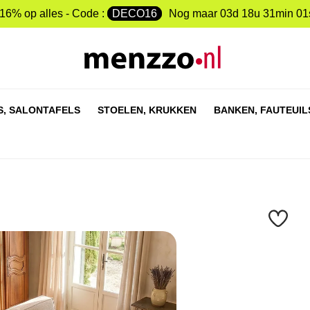
-16% op alles - Code :
DECO16
Nog maar
03d 18u 31min 00
S,
SALONTAFELS
STOELEN,
KRUKKEN
BANKEN,
FAUTEUIL