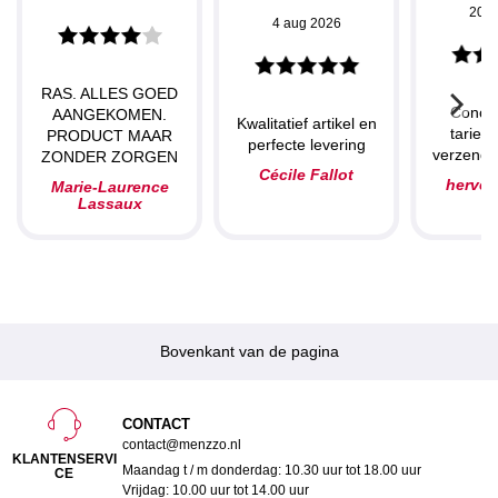
20 j
4 aug 2026
RAS. ALLES GOED
Concu
AANGEKOMEN.
Kwalitatief artikel en
tarieve
PRODUCT MAAR
perfecte levering
verzendin
ZONDER ZORGEN
Cécile Fallot
herve
Marie-Laurence
Lassaux
Bovenkant van de pagina
CONTACT
contact@menzzo.nl
KLANTENSERVI
Maandag t / m donderdag: 10.30 uur tot 18.00 uur
CE
Vrijdag: 10.00 uur tot 14.00 uur