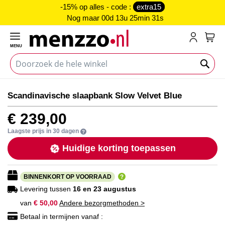
-15% op alles - code :
extra15
Nog maar
00d 13u 25min 31s
MENU
My C
Ga
Ga
Scandinavische slaapbank Slow Velvet Blue
naar
naar
het
het
€ 239,00
einde
begin
van
van
Laagste prijs in 30 dagen
de
de
Huidige korting toepassen
afbeeldingen-
afbeeldingen-
gallerij
gallerij
BINNENKORT OP VOORRAAD
Levering tussen
16 en 23 augustus
van
€ 50,00
Andere bezorgmethoden >
Betaal in termijnen vanaf :