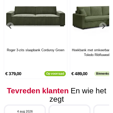
Roger 3-zits slaapbank Corduroy Groen
Hoekbank met omkeerbare 
Toledo Ribfluweel 
€ 379,00
€ 489,00
Op voorraad
Binnenkort
Tevreden klanten
En wie het
zegt
4 aug 2026