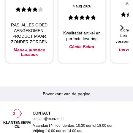
20 j
4 aug 2026
RAS. ALLES GOED
Concu
AANGEKOMEN.
Kwalitatief artikel en
tarieve
PRODUCT MAAR
perfecte levering
verzendin
ZONDER ZORGEN
Cécile Fallot
herve
Marie-Laurence
Lassaux
Bovenkant van de pagina
CONTACT
contact@menzzo.nl
KLANTENSERVI
Maandag t / m donderdag: 10.30 uur tot 18.00 uur
CE
Vrijdag: 10.00 uur tot 14.00 uur