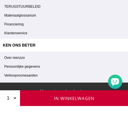
TERUGSTUURBELEID
Materiaalglossarium
Financiering
Klantenservice
KEN ONS BETER
Over menzzo
Persoonlijke gegevens
Verkoopvoorwaarden
Menzzo in andere landen :
IN WINKELWAGEN
© 2026 Menzzo - Alle rechten voorbehouden