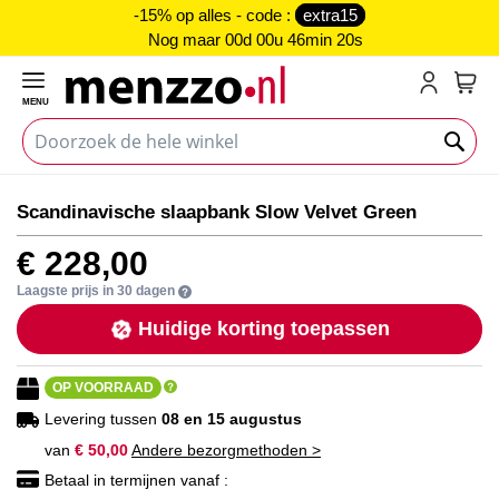
-15% op alles - code :
extra15
Nog maar
00d 00u 46min 19s
MENU
My C
Ga
Ga
Scandinavische slaapbank Slow Velvet Green
naar
naar
het
het
€ 228,00
einde
begin
van
van
Laagste prijs in 30 dagen
de
de
Huidige korting toepassen
afbeeldingen-
afbeeldingen-
gallerij
gallerij
OP VOORRAAD
Levering tussen
08 en 15 augustus
van
€ 50,00
Andere bezorgmethoden >
Betaal in termijnen vanaf :