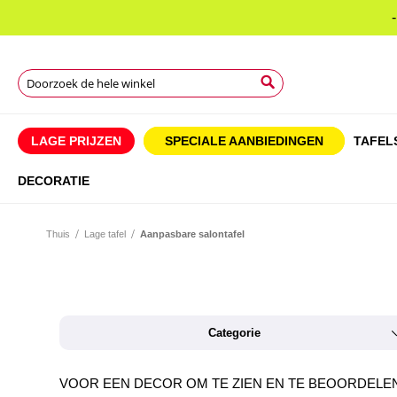
Search
Search
Search
LAGE PRIJZEN
SPECIALE AANBIEDINGEN
TAFEL
DECORATIE
Thuis
Lage tafel
Aanpasbare salontafel
Categorie
VOOR EEN DECOR OM TE ZIEN EN TE BEOORDELEN