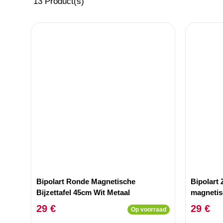
13
Product(s)
Bipolart Ronde Magnetische
Bipolart 
Bijzettafel 45cm Wit Metaal
magnetisc
29 €
29 €
Op voorraad