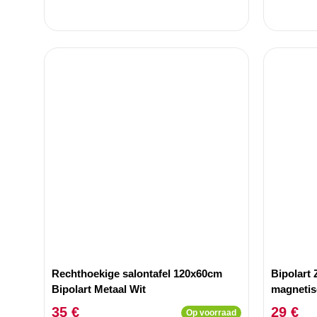
Rechthoekige salontafel 120x60cm
Bipolart
Bipolart Metaal Wit
magnetisc
35 €
29 €
Op voorraad