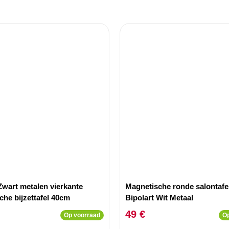
Zwart metalen vierkante
Magnetische ronde salontafe
he bijzettafel 40cm
Bipolart Wit Metaal
49 €
Op voorraad
Op