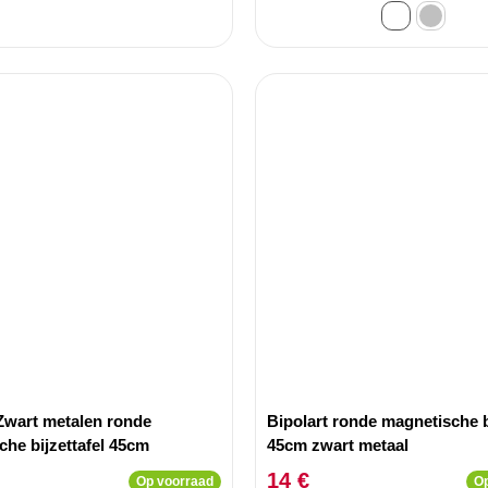
 Zwart metalen ronde
Bipolart ronde magnetische bi
he bijzettafel 45cm
45cm zwart metaal
14 €
Op voorraad
Op