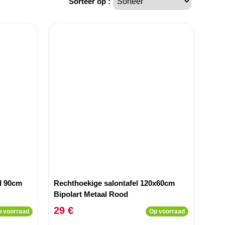
Sorteer op :
l 90cm
Rechthoekige salontafel 120x60cm
Bipolart Metaal Rood
29 €
 voorraad
Op voorraad