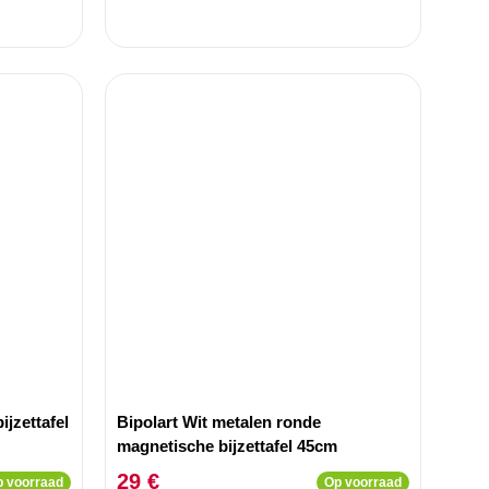
jzettafel
Bipolart Wit metalen ronde
magnetische bijzettafel 45cm
29 €
 voorraad
Op voorraad