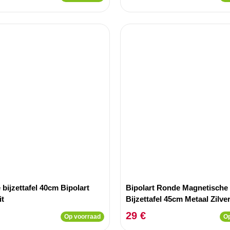
 bijzettafel 40cm Bipolart
Bipolart Ronde Magnetische
it
Bijzettafel 45cm Metaal Zilve
29 €
Op voorraad
Op