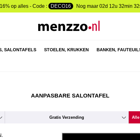
-16% op alles - Code :
DECO16
Nog maar
02d 12u 32min 31
S,
SALONTAFELS
STOELEN,
KRUKKEN
BANKEN,
FAUTEUIL
AANPASBARE SALONTAFEL
Gratis Verzending
Alle
.