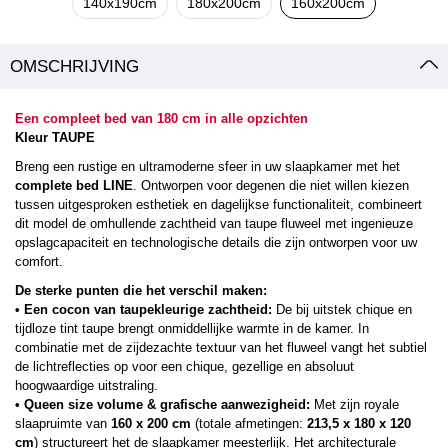
140x190cm
180x200cm
160x200cm
OMSCHRIJVING
Een compleet bed van 180 cm in alle opzichten
Kleur TAUPE
Breng een rustige en ultramoderne sfeer in uw slaapkamer met het
complete bed LINE
. Ontworpen voor degenen die niet willen kiezen
tussen uitgesproken esthetiek en dagelijkse functionaliteit, combineert
dit model de omhullende zachtheid van taupe fluweel met ingenieuze
opslagcapaciteit en technologische details die zijn ontworpen voor uw
comfort.
De sterke punten die het verschil maken:
• Een cocon van taupekleurige zachtheid:
De bij uitstek chique en
tijdloze tint taupe brengt onmiddellijke warmte in de kamer. In
combinatie met de zijdezachte textuur van het fluweel vangt het subtiel
de lichtreflecties op voor een chique, gezellige en absoluut
hoogwaardige uitstraling.
• Queen size volume & grafische aanwezigheid:
Met zijn royale
slaapruimte van
160 x 200 cm
(totale afmetingen:
213,5 x 180 x 120
cm
) structureert het de slaapkamer meesterlijk. Het architecturale