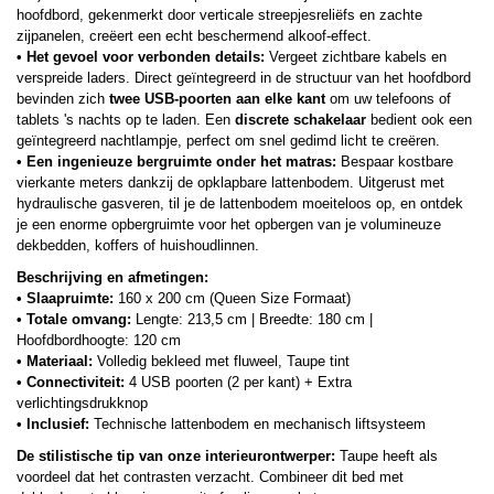
hoofdbord, gekenmerkt door verticale streepjesreliëfs en zachte
zijpanelen, creëert een echt beschermend alkoof-effect.
• Het gevoel voor verbonden details:
Vergeet zichtbare kabels en
verspreide laders. Direct geïntegreerd in de structuur van het hoofdbord
bevinden zich
twee USB-poorten aan elke kant
om uw telefoons of
tablets 's nachts op te laden. Een
discrete schakelaar
bedient ook een
geïntegreerd nachtlampje, perfect om snel gedimd licht te creëren.
• Een ingenieuze bergruimte onder het matras:
Bespaar kostbare
vierkante meters dankzij de opklapbare lattenbodem. Uitgerust met
hydraulische gasveren, til je de lattenbodem moeiteloos op, en ontdek
je een enorme opbergruimte voor het opbergen van je volumineuze
dekbedden, koffers of huishoudlinnen.
Beschrijving en afmetingen:
• Slaapruimte:
160 x 200 cm (Queen Size Formaat)
• Totale omvang:
Lengte: 213,5 cm | Breedte: 180 cm |
Hoofdbordhoogte: 120 cm
• Materiaal:
Volledig bekleed met fluweel, Taupe tint
• Connectiviteit:
4 USB poorten (2 per kant) + Extra
verlichtingsdrukknop
• Inclusief:
Technische lattenbodem en mechanisch liftsysteem
De stilistische tip van onze interieurontwerper:
Taupe heeft als
voordeel dat het contrasten verzacht. Combineer dit bed met