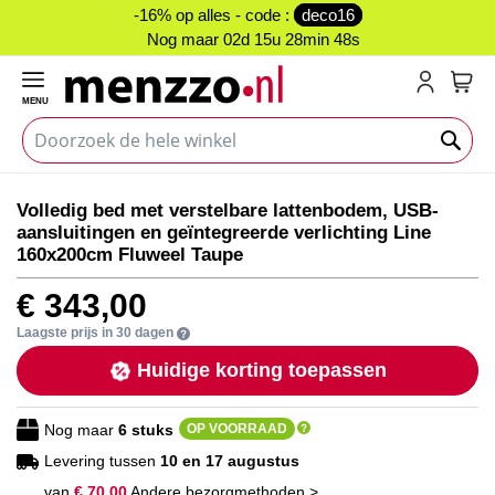
-16% op alles - code :
deco16
Nog maar
02d 15u 28min 48s
MENU
My C
Ga
Ga
Volledig bed met verstelbare lattenbodem, USB-
naar
naar
aansluitingen en geïntegreerde verlichting Line
het
het
160x200cm Fluweel Taupe
einde
begin
van
van
€ 343,00
de
de
afbeeldingen-
afbeeldingen-
Laagste prijs in 30 dagen
gallerij
gallerij
Huidige korting toepassen
Nog maar
6
stuks
OP VOORRAAD
Levering tussen
10 en 17 augustus
van
€ 70,00
Andere bezorgmethoden >