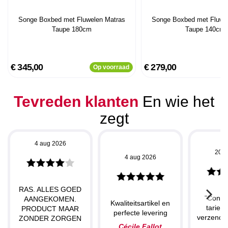
Songe Boxbed met Fluwelen Matras
Songe Boxbed met Fluwe
Taupe 180cm
Taupe 140cm
€ 345,00
€ 279,00
Op voorraad
Tevreden klanten
En wie het
zegt
4 aug 2026
20 j
4 aug 2026
RAS. ALLES GOED
"Concu
AANGEKOMEN.
Kwaliteitsartikel en
tarieve
PRODUCT MAAR
perfecte levering
verzendin
ZONDER ZORGEN
Cécile Fallot