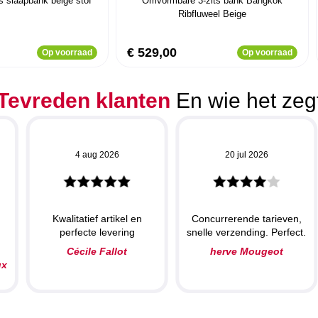
ts slaapbank beige stof
Omvormbare 3-zits bank Bangkok
Ribfluweel Beige
€ 529,00
Op voorraad
Op voorraad
Tevreden klanten
En wie het zeg
4 aug 2026
20 jul 2026
Kwalitatief artikel en
Concurrerende tarieven,
perfecte levering
snelle verzending. Perfect.
Cécile Fallot
herve Mougeot
ux