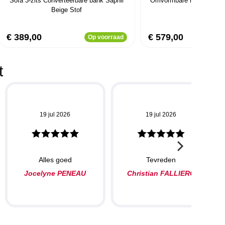
Sofa 3-zits Converteerbare bank Saphir
Omvormbare hoekbank C
Beige Stof
Beige
€ 389,00
€ 579,00
Op voorraad
t
19 jul 2026
19 jul 2026
Alles goed
Tevreden
Jocelyne PENEAU
Christian FALLIERO