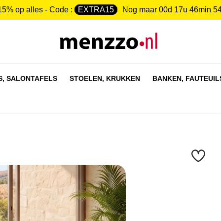
15% op alles - Code :
EXTRA15
Nog maar
00d 17u 46min 5
S,
SALONTAFELS
STOELEN,
KRUKKEN
BANKEN,
FAUTEUIL