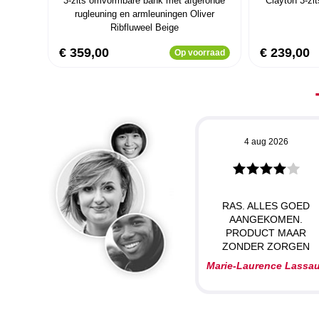
3-zits omvormbare bank met afgeronde
Clayton 3-zi
rugleuning en armleuningen Oliver
Ribfluweel Beige
€ 359,00
€ 239,00
Op voorraad
4 aug 2026
RAS. ALLES GOED
AANGEKOMEN.
PRODUCT MAAR
ZONDER ZORGEN
Marie-Laurence Lassa