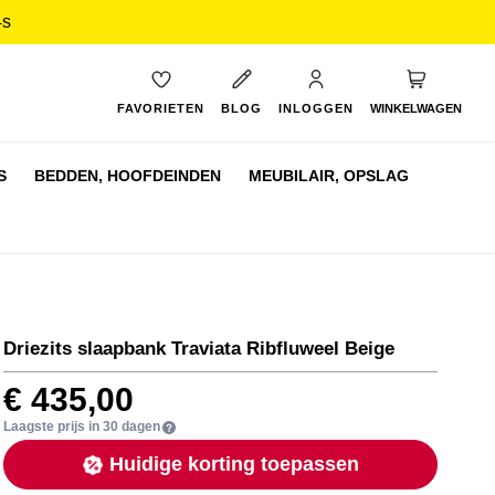
3s
My Cart
FAVORIETEN
BLOG
INLOGGEN
WINKELWAGEN
S
BEDDEN,
HOOFDEINDEN
MEUBILAIR,
OPSLAG
Driezits slaapbank Traviata Ribfluweel Beige
€ 435,00
Laagste prijs in 30 dagen
Huidige korting toepassen