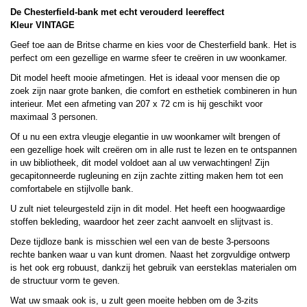
De Chesterfield-bank met echt verouderd leereffect
Kleur VINTAGE
Geef toe aan de Britse charme en kies voor de Chesterfield bank. Het is
perfect om een gezellige en warme sfeer te creëren in uw woonkamer.
Dit model heeft mooie afmetingen. Het is ideaal voor mensen die op
zoek zijn naar grote banken, die comfort en esthetiek combineren in hun
interieur. Met een afmeting van 207 x 72 cm is hij geschikt voor
maximaal 3 personen.
Of u nu een extra vleugje elegantie in uw woonkamer wilt brengen of
een gezellige hoek wilt creëren om in alle rust te lezen en te ontspannen
in uw bibliotheek, dit model voldoet aan al uw verwachtingen! Zijn
gecapitonneerde rugleuning en zijn zachte zitting maken hem tot een
comfortabele en stijlvolle bank.
U zult niet teleurgesteld zijn in dit model. Het heeft een hoogwaardige
stoffen bekleding, waardoor het zeer zacht aanvoelt en slijtvast is.
Deze tijdloze bank is misschien wel een van de beste 3-persoons
rechte banken waar u van kunt dromen. Naast het zorgvuldige ontwerp
is het ook erg robuust, dankzij het gebruik van eersteklas materialen om
de structuur vorm te geven.
Wat uw smaak ook is, u zult geen moeite hebben om de 3-zits