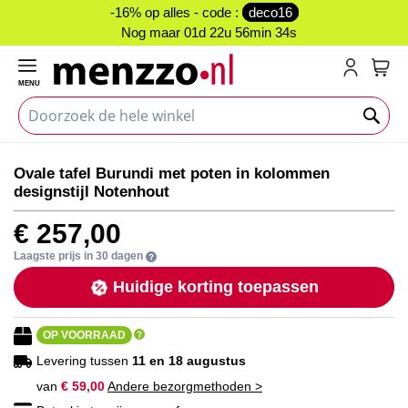
-16% op alles - code :
deco16
Nog maar
01d 22u 56min 34s
MENU
My C
Ga
Ga
Ovale tafel Burundi met poten in kolommen
naar
naar
designstijl Notenhout
het
het
einde
begin
€ 257,00
van
van
de
de
Laagste prijs in 30 dagen
afbeeldingen-
afbeeldingen-
Huidige korting toepassen
gallerij
gallerij
OP VOORRAAD
Levering tussen
11 en 18 augustus
van
€ 59,00
Andere bezorgmethoden >