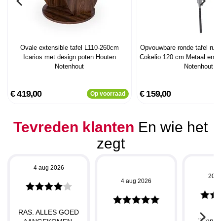
Ovale extensible tafel L110-260cm
Opvouwbare ronde tafel rui
Icarios met design poten Houten
Cokelio 120 cm Metaal en bl
Notenhout
Notenhout
€ 419,00
€ 159,00
Op voorraad
Tevreden klanten
En wie het
zegt
4 aug 2026
20 j
4 aug 2026
RAS. ALLES GOED
"Concu