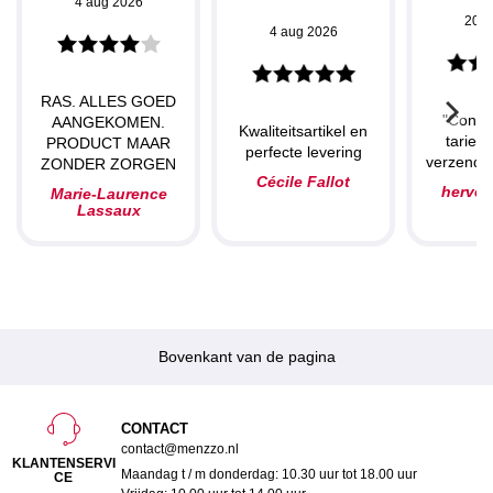
4 aug 2026
20 j
4 aug 2026
RAS. ALLES GOED
"Concu
AANGEKOMEN.
Kwaliteitsartikel en
tarieve
PRODUCT MAAR
perfecte levering
verzendin
ZONDER ZORGEN
Cécile Fallot
herve
Marie-Laurence
Lassaux
Bovenkant van de pagina
CONTACT
contact@menzzo.nl
KLANTENSERVI
Maandag t / m donderdag: 10.30 uur tot 18.00 uur
CE