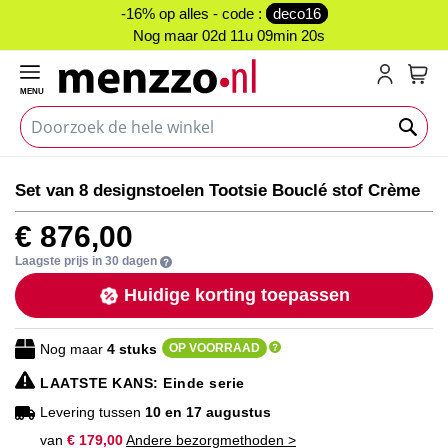
-16% op alles - code :
deco16
Nog maar
02d 11u 09min 19s
MENU
My C
Ga
Ga
Set van 8 designstoelen Tootsie Bouclé stof Crème
naar
naar
het
het
€ 876,00
einde
begin
van
van
Laagste prijs in 30 dagen
de
de
Huidige korting toepassen
afbeeldingen-
afbeeldingen-
gallerij
gallerij
Nog maar
4
stuks
OP VOORRAAD
LAATSTE KANS
: Einde serie
Levering tussen
10 en 17 augustus
van
€ 179,00
Andere bezorgmethoden >