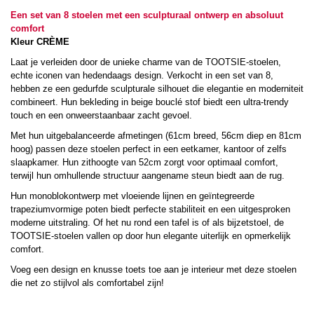
Een set van 8 stoelen met een sculpturaal ontwerp en absoluut
comfort
Kleur CRÈME
Laat je verleiden door de unieke charme van de TOOTSIE-stoelen,
echte iconen van hedendaags design. Verkocht in een set van 8,
hebben ze een gedurfde sculpturale silhouet die elegantie en moderniteit
combineert. Hun bekleding in beige bouclé stof biedt een ultra-trendy
touch en een onweerstaanbaar zacht gevoel.
Met hun uitgebalanceerde afmetingen (61cm breed, 56cm diep en 81cm
hoog) passen deze stoelen perfect in een eetkamer, kantoor of zelfs
slaapkamer. Hun zithoogte van 52cm zorgt voor optimaal comfort,
terwijl hun omhullende structuur aangename steun biedt aan de rug.
Hun monoblokontwerp met vloeiende lijnen en geïntegreerde
trapeziumvormige poten biedt perfecte stabiliteit en een uitgesproken
moderne uitstraling. Of het nu rond een tafel is of als bijzetstoel, de
TOOTSIE-stoelen vallen op door hun elegante uiterlijk en opmerkelijk
comfort.
Voeg een design en knusse toets toe aan je interieur met deze stoelen
die net zo stijlvol als comfortabel zijn!